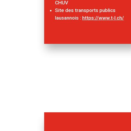
CHUV
Site des transports publics
lausannois :
https://www.t-l.ch/