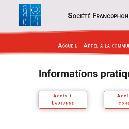
S
ociété Francophon
Accueil
Appel à la commu
Informations prati
Accès à
Accè
Lausanne
con