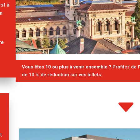
est à
en
re
Vous êtes 10 ou plus à venir ensemble ?
Profitez de l’
de 10 % de réduction sur vos billets.
t