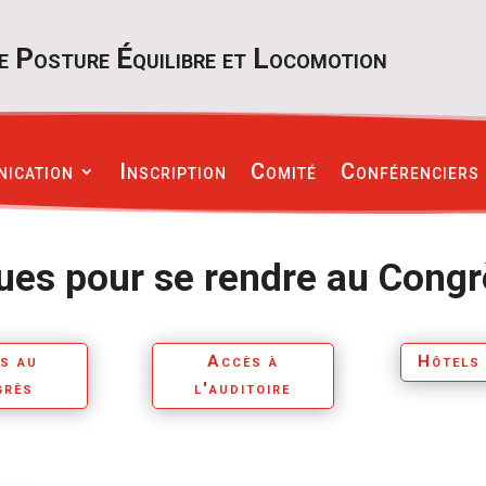
e Posture Équilibre et Locomotion
nication
Inscription
Comité
Conférenciers
ques pour se rendre au Cong
s au
Accès à
Hôtels
grès
l'auditoire