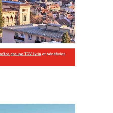
offre groupe TGV Lyria
et bénéficiez
C