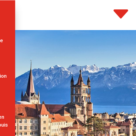
C
le
ion
en
puis